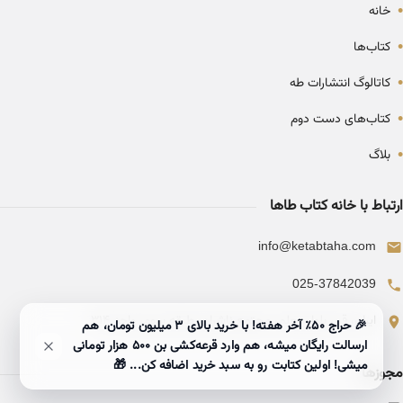
•
خانه
•
کتاب‌ها
•
کاتالوگ انتشارات طه
•
کتاب‌های دست دوم
•
بلاگ
ارتباط با خانه کتاب طاها
info@ketabtaha.com
025-37842039
ایران، قم، بلوار معلم، مجتمع ناشران، طبقه سوم، واحد ۳۱۴
🎉 حراج ۵۰٪ آخر هفته! با خرید بالای 3 میلیون تومان، هم
ارسالت رایگان میشه، هم وارد قرعه‌کشی بن ۵۰۰ هزار تومانی
میشی! اولین کتابت رو به سبد خرید اضافه کن... 🎁
مجوزها