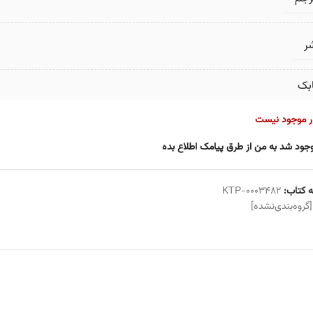
ر
بک
ار موجود نیست
جود شد به من از طرق پیامک اطلاع بده
 کتاب:
KTP-0003482
[گروه‌بندی‌نشده]