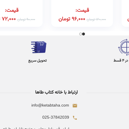
قیمت:
قیمت:
96,000
تومان
72,000
ت
120,000
تومان
90,000
تومان
 قسط
تحویل سریع
ارتباط با خانه کتاب طاها
info@ketabtaha.com
025-37842039