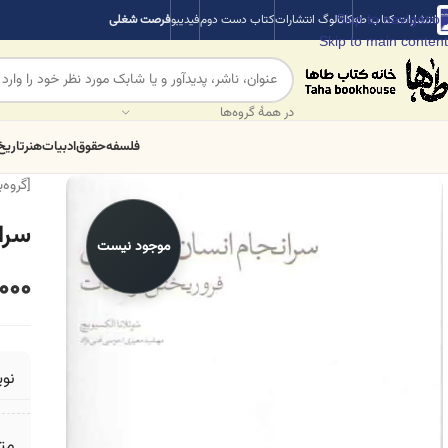
Skip to navigation
انتشارات کتاب طه
کاتالوگ انتشارات
کتاب دست دوم
فیدیبو
فرصت شغلی
Skip to main content
در همهٔ گروه‌ها
فلسفه
حقوق
ادبیات
هنر
تاریخ
[گروه‌
سرا
موجود نیست
000
نو
مت