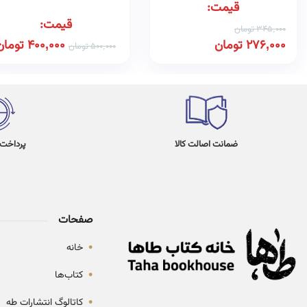
قیمت:
قیمت:
345,000
تومان
276,000
تومان
400,000
تومان
500,000
تومان
ضمانت اصالت کالا
پرداخت در 4
صفحات
•
خانه
•
کتاب‌ها
•
کاتالوگ انتشارات طه