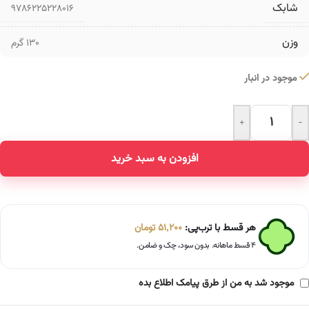
شابک
9786225228016
وزن
130 گرم
موجود در انبار
+
-
Alternative:
افزودن به سبد خرید
هر قسط با ترب‌پی:
51,200
تومان
۴ قسط ماهانه. بدون سود، چک و ضامن.
موجود شد به من از طرق پیامک اطلاع بده