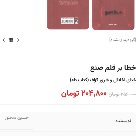
[گروه‌بندی‌نشده]
خطا بر قلم صنع
خدای اخلاقی و شرور گزاف (کتاب طه)
204,800
تومان
256,000
تومان
حسین سخنور
نویسنده