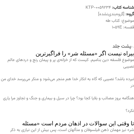
شناسه کتاب:
KTP-0059234
گروه:
[گروه‌بندی‌نشده]
موضوع:
کتاب طه
قفسه:
1059E
پشت جلد
بیراه نیست اگر «مسئله شر» را فراگیرترین
موضوع فلسفه دین بنامیم. کیست که از خزانه‌ی پر و پیمان رنج و دردهای عالم
نصیبی
نبرده باشد؟ نصیبی که گاه به انکار خدا هم منجر می‌شود و منکر می‌پرسد خدای من
در
هنگامه بروز مصائب و بلایا کجا بود؟ چرا در سیل و بیماری و جنگ و تجاوز مرا یاری
نکرد؟
تا وقتی این سوالات در اذهان مردم است «مسئله
شر» نیز مهمان ذهن فیلسوفان و متألهان است، پس بیش از این نیازی به ذکر