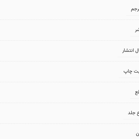
رجم
ر
 انتشار
بت چاپ
ع
 جلد
ن