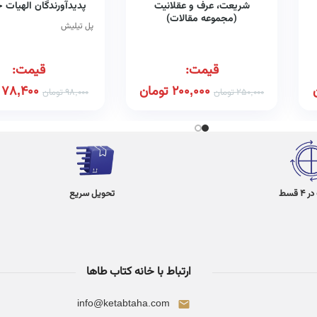
شریعت، عرف و عقلانیت
پدیدآورندگان الهیات ج
(مجموعه مقالات)
پل تیلیش
قیمت:
قیمت:
200,000
تومان
78,400
250,000
تومان
98,000
تومان
 قسط
تحویل سریع
ارتباط با خانه کتاب طاها
info@ketabtaha.com