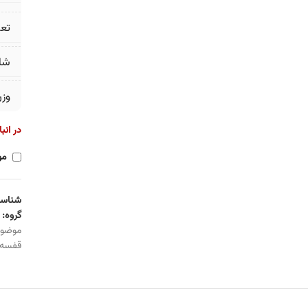
تع
شا
وز
در انب
مو
شناسه
گروه:
موضو
قفسه