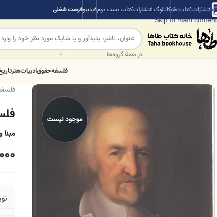
Skip to navigation
انتشارات کتاب طه
کاتالوگ انتشارات
کتاب دست دوم
فیدیبو
فرصت شغلی
Skip to main content
در همهٔ گروه‌ها
فلسفه
حقوق
ادبیات
هنر
تاریخ
فلسفه
فلس
موجود نیست
مبنا و
000
نو