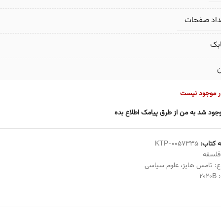
داد صفحات
بک
ن
ار موجود نیست
جود شد به من از طرق پیامک اطلاع بده
 کتاب:
KTP-0057335
فلسفه
ع:
تامس هایز
،
علوم سیاسی
:
2020B