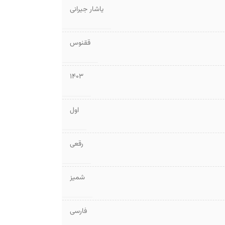
یاشار جیرانی
ققنوس
1403
اول
رقعی
شمیز
فارسی