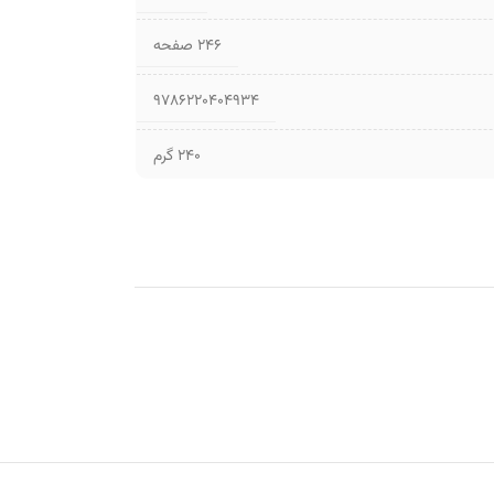
۲۴۶ صفحه
9786220404934
240 گرم