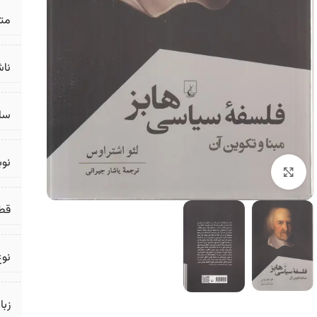
مت
ناش
سال
نو
برای بزرگنمایی کلیک کنید
قط
نوع
زبا